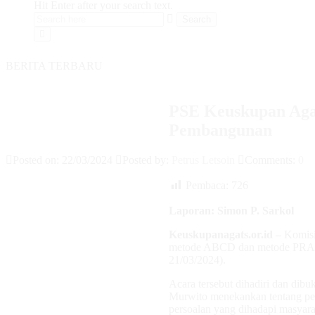
Hit Enter after your search text.
BERITA TERBARU
PSE Keuskupan Aga
Pembangunan
Posted on: 22/03/2024
Posted by:
Petrus Letsoin
Comments:
0
Pembaca:
726
Laporan: Simon P. Sarkol
Keuskupanagats.or.id –
Komis
metode ABCD dan metode PRA dal
21/03/2024).
Acara tersebut dihadiri dan di
Murwito menekankan tentang pe
persoalan yang dihadapi masyara