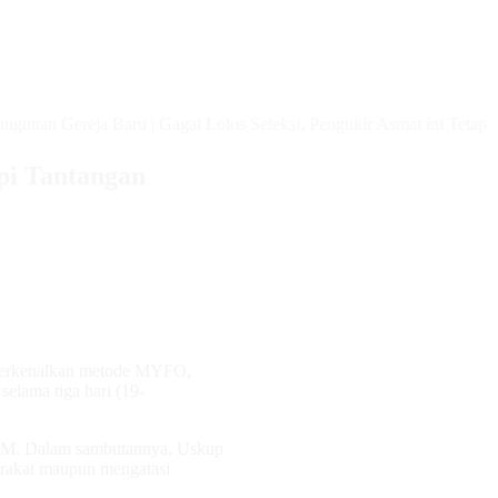
n Gereja Baru
|
Gagal Lolos Seleksi, Pengukir Asmat ini Tetap Bangg
pi Tantangan
perkenalkan metode MYFO,
elama tiga hari (19-
 OFM. Dalam sambutannya, Uskup
rakat maupun mengatasi