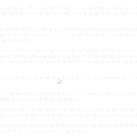
ampu memfasilitasi dan memotivasi, serta mampu menggerakkan masya
harapkan untuk menjadi agen perubahan di lingkungan mereka, “jalas U
n Metode MYFO (Managing Yourself For Others), sebuah metode yan
akan masa depan mereka secara sistematis. Peserta diajak untuk mere
k mencapainya.
, Tim Komisi PSE membagikan atau mengenalkan Metode ABCD (Asse
Participatory Rural Appraisal). Metode ABCD menekankan pemanfaata
ng berkelanjutan, sedangkan Metode PRA digunakan untuk mengumpul
 Agats, menegaskan kembali soal pentingnya partisipasi masyarakat d
ta dapat mengintegrasikan teknik-teknik atau metode-metode yang dipel
berlanjutan program di tingkat kampung.
, Simon P. Sarkol kepada komsos mengatakan acara yang digelar dima
kepada peserta dalam menghadapi tantangan pembangunan di lingkun
apan metode-metode yang dipelajari, masyarakat dapat lebih aktif te
lebih baik, ” tutup Sarkol dalam laporannya.