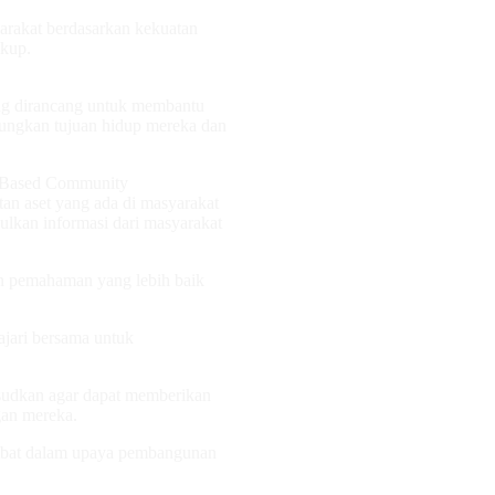
rakat berdasarkan kekuatan
skup.
g dirancang untuk membantu
nungkan tujuan hidup mereka dan
t-Based Community
n aset yang ada di masyarakat
kan informasi dari masyarakat
an pemahaman yang lebih baik
ajari bersama untuk
ksudkan agar dapat memberikan
gan mereka.
rlibat dalam upaya pembangunan