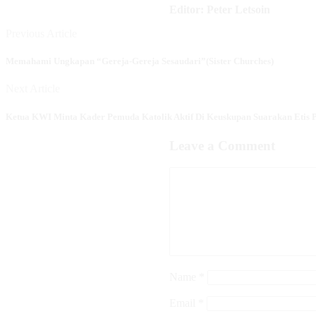
Editor: Peter Letsoin
Previous Article
Memahami Ungkapan “Gereja-Gereja Sesaudari”(Sister Churches)
Next Article
Ketua KWI Minta Kader Pemuda Katolik Aktif Di Keuskupan Suarakan Etis P
Leave a Comment
Name
*
Email
*