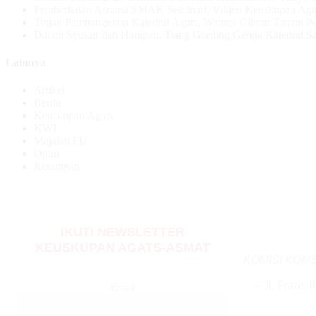
Pemberkatan Asrama SMAK Seminari, Vikjen Keuskupan Aga
Tinjau Pembangunan Katedral Agats, Wapres Gibran Tanam P
Dalam Syukur dan Harapan, Tiang Gording Gereja Katedral Sal
Lainnya
Artikel
Berita
Keuskupan Agats
KWI
Majalah FU
Opini
Renungan
IKUTI NEWSLETTER
KEUSKUPAN AGATS-ASMAT
KOMISI KOM
– Jl. Frans 
Email