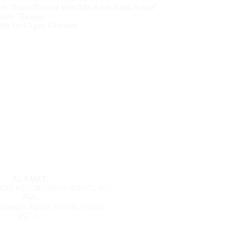
ts: “Kami Bangga Mendidik Anak-Anak Asmat”
ohon ‘Harapan’
ib Suci Agats Diberkati
ALAMAT:
SOS KEUSKUPAN AGATS (FU
FM)
Kaisepo, Agats, Asmat, Papua
99777