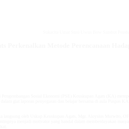
Sukacita Umat Stasi Uwus Bow Sambut Pembanguna
ts Perkenalkan Metode Perencanaan Hada
i Pengembangan Sosial Ekonomi (PSE) Keuskupan Agats (KA) mem
am giat laporan penyegaran dan belajar bersama di aula Puspas KA s
buka langsung oleh Uskup Keuskupan Agats, Mgr. Aloysius Murwito,
ntingnya menjadi motivator yang handal dalam memberdayakan masya
kat.