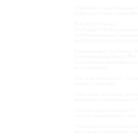
“Diperlukan orang-orang yang m
sendiri dan bersama. Peserta di
Pada Hari Kedua giat,
Tim Komisi PSE memperkenalka
individu dan kelompok merencan
membuat rencana tindakan untu
Selanjutnya pada Hari Ketiga
Development) dan Metode PRA (
untuk mencapai pembangunan ya
secara partisipatif.
Pada acara penutupan ini, Uskup
tentang konteks lokal.
Uskup Agats ini berharap, peser
meningkatkan efektivitas dan ke
Selain itu, anggota Komisi PSE
wawasan dan keterampilan baru 
“Diharapkan bahwa melalui pener
dan mencapai kesejahteraan yang 