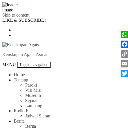
Skip to content
LIKE & SUBSCRIBE :
Wh
Fac
Keuskupan Agats-Asmat
Co
MENU
Toggle navigation
Lin
Ema
Home
Tentang
Twi
Paroki
Visi Misi
Museum
Sejarah
Lambang
Radio FU
Jadwal Siaran
Berita
Berita