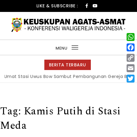
LIKE & SUBSCRIBE :
W
MENU
Toggle
h
F
navigation
a
a
BERITA TERBARU
C
t
c
o
E
mat Stasi Uwus Bow Sambut Pembangunan Gereja Baru
|
G
s
e
p
m
A
T
b
y
a
p
w
o
L
i
p
i
o
i
Tag:
Kamis Putih di Stasi
l
t
k
n
t
Meda
k
e
r