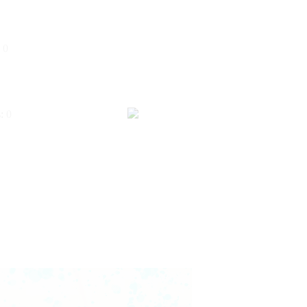
:
0
s:
0