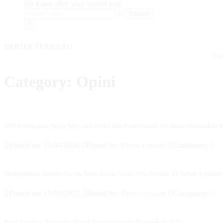
Hit Enter after your search text.
BERITA TERBARU
Sukacita Um
Category:
Opini
SKP Keuskupan Agats Apresiasi Polisi dan Pemerintah, Serukan Selamatkan
Posted on: 11/04/2026
Posted by:
Petrus Letsoin
Comments:
0
Mengembala dengan Kasih, Setia dalam Salib: Doa Syukur 23 Tahun Episkop
Posted on: 15/09/2025
Posted by:
Petrus Letsoin
Comments:
0
Para Saudara Terkasih, Simak Surat Gembala Prapaskah 2025