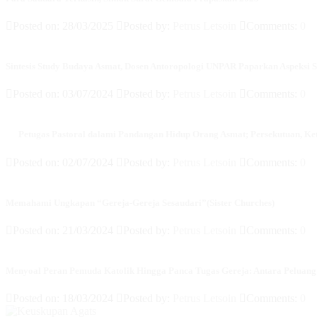
Posted on: 28/03/2025
Posted by:
Petrus Letsoin
Comments:
0
Sintesis Study Budaya Asmat, Dosen Antoropologi UNPAR Paparkan Aspeksi S
Posted on: 03/07/2024
Posted by:
Petrus Letsoin
Comments:
0
Petugas Pastoral dalami Pandangan Hidup Orang Asmat; Persekutuan, Ket
Posted on: 02/07/2024
Posted by:
Petrus Letsoin
Comments:
0
Memahami Ungkapan “Gereja-Gereja Sesaudari”(Sister Churches)
Posted on: 21/03/2024
Posted by:
Petrus Letsoin
Comments:
0
Menyoal Peran Pemuda Katolik Hingga Panca Tugas Gereja: Antara Peluan
Posted on: 18/03/2024
Posted by:
Petrus Letsoin
Comments:
0