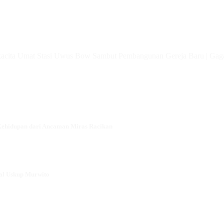
at Stasi Uwus Bow Sambut Pembangunan Gereja Baru
|
Gagal Lolos S
 Kehidupan dari Ancaman Miras Racikan
al Uskup Murwito