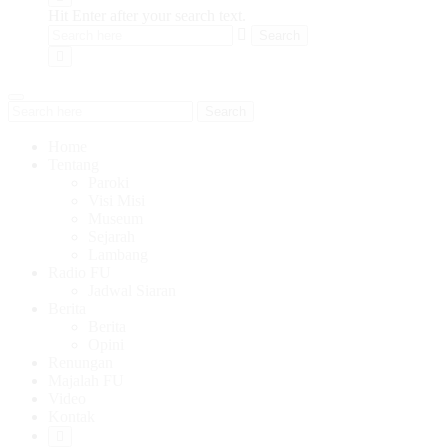
Hit Enter after your search text.
Search
Home
Tentang
Paroki
Visi Misi
Museum
Sejarah
Lambang
Radio FU
Jadwal Siaran
Berita
Berita
Opini
Renungan
Majalah FU
Video
Kontak