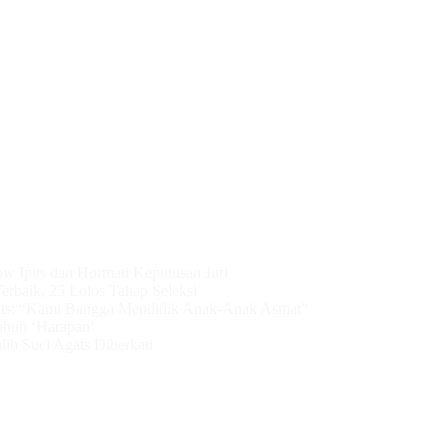
ow Ipits dan Hormati Keputusan Juri
erbaik, 25 Lolos Tahap Seleksi
ts: “Kami Bangga Mendidik Anak-Anak Asmat”
ohon ‘Harapan’
ib Suci Agats Diberkati