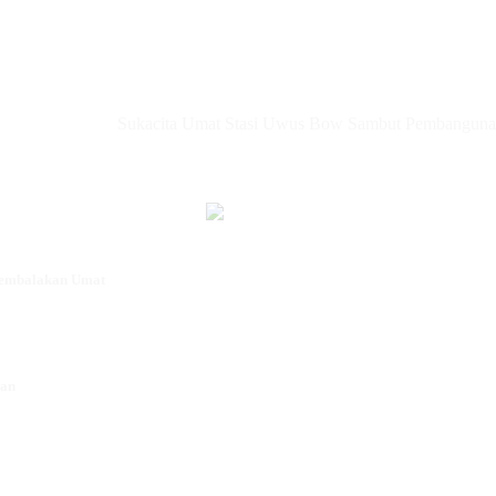
Sukacita Umat Stasi Uwus Bow Sambut Pembangunan Ge
 Gembalakan Umat
man