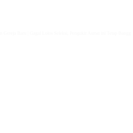
reja Baru
|
Gagal Lolos Seleksi, Pengukir Asmat ini Tetap Bangga Jad