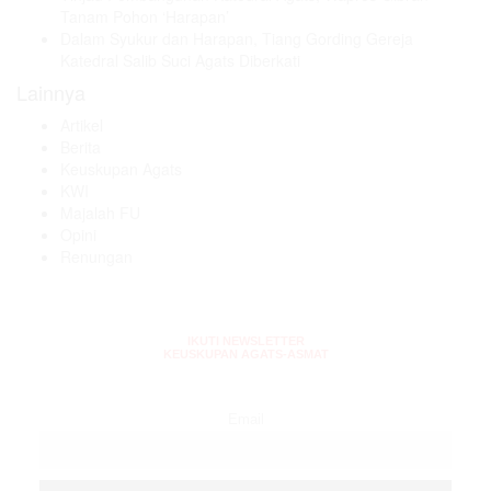
Tanam Pohon ‘Harapan’
Dalam Syukur dan Harapan, Tiang Gording Gereja
Katedral Salib Suci Agats Diberkati
Lainnya
Artikel
Berita
Keuskupan Agats
KWI
Majalah FU
Opini
Renungan
IKUTI NEWSLETTER
KEUSKUPAN AGATS-ASMAT
Email