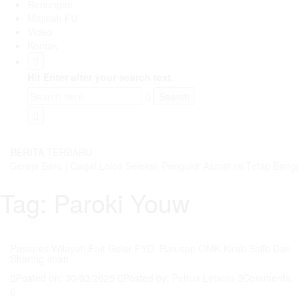
Renungan
Majalah FU
Video
Kontak
Hit Enter after your search text.
BERITA TERBARU
 Gereja Baru
|
Gagal Lolos Seleksi, Pengukir Asmat ini Tetap Bangga 
Tag:
Paroki Youw
Pastores Wilayah Fait Gelar FYD, Ratusan OMK Kirab Salib Dan
Sharing Iman
Posted on: 30/03/2025
Posted by:
Petrus Letsoin
Comments:
0