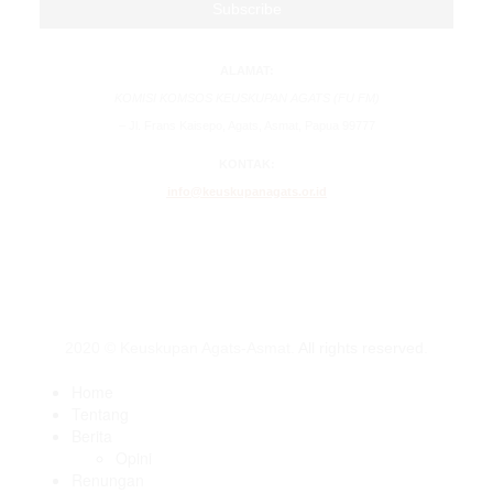
ALAMAT:
KOMISI KOMSOS KEUSKUPAN AGATS (FU FM)
– Jl. Frans Kaisepo, Agats, Asmat, Papua 99777
KONTAK:
info@keuskupanagats.or.id
2020 © Keuskupan Agats-Asmat.
All rights reserved
.
Home
Tentang
Berita
Opini
Renungan