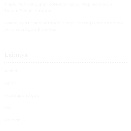
Tinjau Pembangunan Katedral Agats, Wapres Gibran
Tanam Pohon ‘Harapan’
Dalam Syukur dan Harapan, Tiang Gording Gereja Katedral
Salib Suci Agats Diberkati
Lainnya
Artikel
Berita
Keuskupan Agats
KWI
Majalah FU