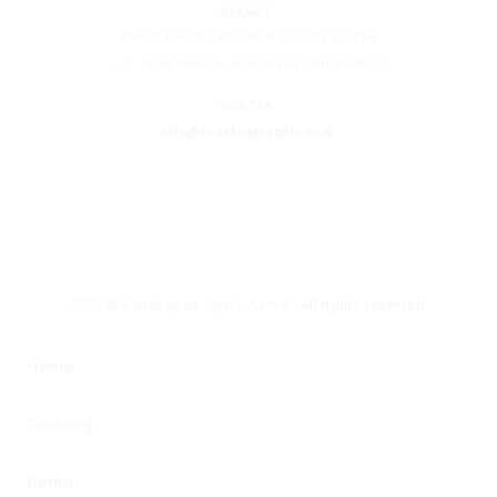
ALAMAT:
KOMISI KOMSOS KEUSKUPAN AGATS (FU FM)
– Jl. Frans Kaisepo, Agats, Asmat, Papua 99777
KONTAK:
info@keuskupanagats.or.id
2020 © Keuskupan Agats-Asmat.
All rights reserved
.
Home
Tentang
Berita