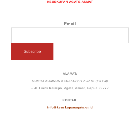
KEUSKUPAN AGATS-ASMAT
Email
ALAMAT:
KOMISI KOMSOS KEUSKUPAN AGATS (FU FM)
– Jl. Frans Kaisepo, Agats, Asmat, Papua 99777
KONTAK:
info@keuskupanagats.or.id