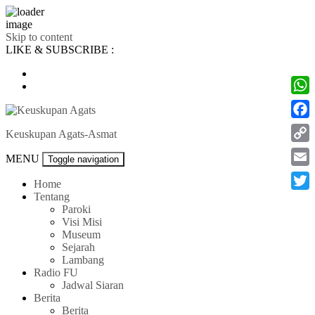
Skip to content
LIKE & SUBSCRIBE :
What
Face
Keuskupan Agats-Asmat
Cop
MENU
Toggle navigation
Link
Emai
Home
Tentang
Twitt
Paroki
Visi Misi
Museum
Sejarah
Lambang
Radio FU
Jadwal Siaran
Berita
Berita