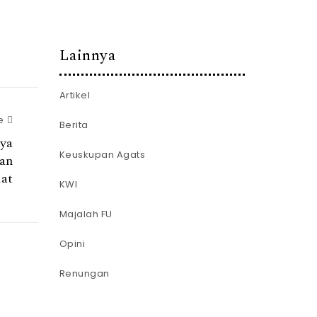
Lainnya
Artikel
e
Berita
ya
Keuskupan Agats
an
at
KWI
Majalah FU
Opini
Renungan