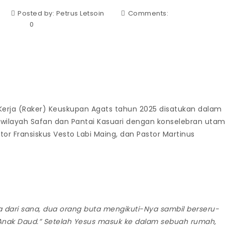
Posted by:
Petrus Letsoin
Comments:
0
rja (Raker) Keuskupan Agats tahun 2025 disatukan dalam
 wilayah Safan dan Pantai Kasuari dengan konselebran uta
r Fransiskus Vesto Labi Maing, dan Pastor Martinus
 dari sana, dua orang buta mengikuti-Nya sambil berseru-
i Anak Daud.” Setelah Yesus masuk ke dalam sebuah rumah,