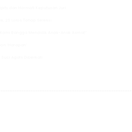
Ipits dan Hormati Keputusan Juri
k, 25 Lolos Tahap Seleksi
 “Kami Bangga Mendidik Anak-Anak Asmat”
on ‘Harapan’
Suci Agats Diberkati