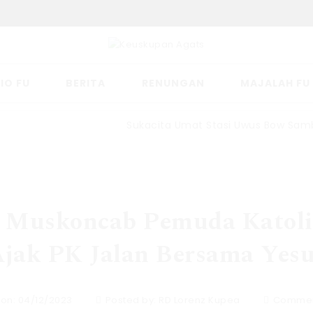
IO FU
BERITA
RENUNGAN
MAJALAH FU
Sukacita Umat Stasi Uwus Bow Sambut P
 Muskoncab Pemuda Katolik
jak PK Jalan Bersama Yes
 on: 04/12/2023
Posted by:
RD Lorenz Kupea
Commen