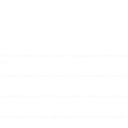
 (PK) Komisariat Cabang Asmat menggelar Masa Penerima
023).
n diundang sebagai narasumber untuk memberikan materi tent
ungkan Injil Lukas 24:13-35 yang berkisah tentang perjump
salem menuju ke emaus diliputi kesedihan dan kebimbangan