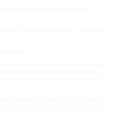
 tetapi dikabarkan hilang dari kubur-Nya.
ngga mereka tidak menyangka bahwa yang datang
njadi jelas.
ersama Yesus mereka belum mengenal Yesus. Tetapi
urid terbukalah. Ketiga, setelah mereka tahu
eritakan pengalaman tersebut kepada para murid
alan bersama Yesus atau tidak. Ketika berjalan
kisah tentang perjumpaan dengan Yesus atau tidak.