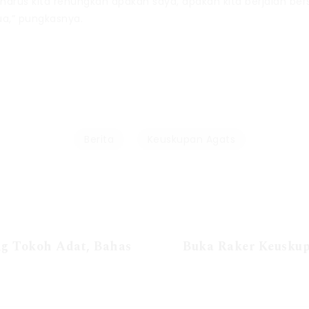
i harus kita renungkan apakah saya, apakah kita berjalan 
a,” pungkasnya.
Berita
Keuskupan Agats
g Tokoh Adat, Bahas
Buka Raker Keuskup