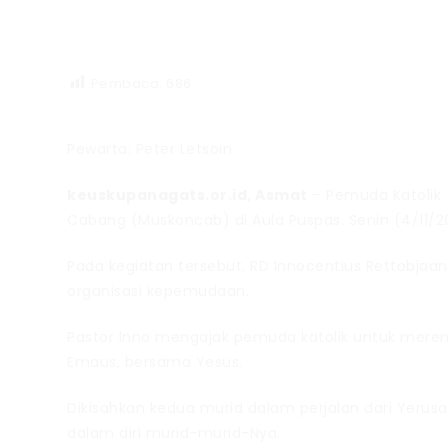
Pembaca:
686
Pewarta: Peter Letsoin
keuskupanagats.or.id, Asmat
– Pemuda Katolik
Cabang (Muskoncab) di Aula Puspas. Senin (4/11/2
Pada kegiatan tersebut, RD Innocentius Rettobjaa
organisasi kepemudaan.
Pastor Inno mengajak pemuda katolik untuk meren
Emaus, bersama Yesus.
Dikisahkan kedua murid dalam perjalan dari Yeru
dalam diri murid-murid-Nya.