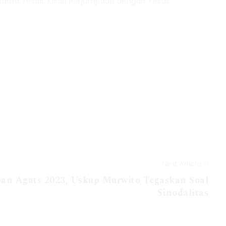
bersama Yesus. Kisah Perjumpaan dengan Yesus
Next Article
an Agats 2023, Uskup Murwito Tegaskan Soal
Sinodalitas