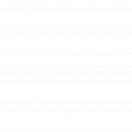
g terjadi di Yerusalem, tentang sang Guru yang telah tiada
mun mereka belum yakin bahwa Yesus sudah bangkit, sehi
dan hati mereka terbuka. Apa yang membingungkan lalu me
, Yesus berjalan bersama para murid. Kedua, ketika jalan b
ersama dan makan bersama dengan mereka, maka mata para m
n mereka. Mereka akhirnya kembali ke Yerusalem dan menc
h orang orang muda ini menyadari bahwa kalian sedang berj
k ? Kalau mata kita terbuka, apakah kita akan kembali ber