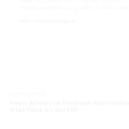
“Rekan rekan muda terkasih. Tiga hal mendasar in
menjadi pengalaman yang relefan untuk kita semu
Editor: RD Lorenz Kupea
Previous Article
Komisi Kebudayaan Keuskupan Agats Ganden
HAKI Untuk Jew Dan FAP