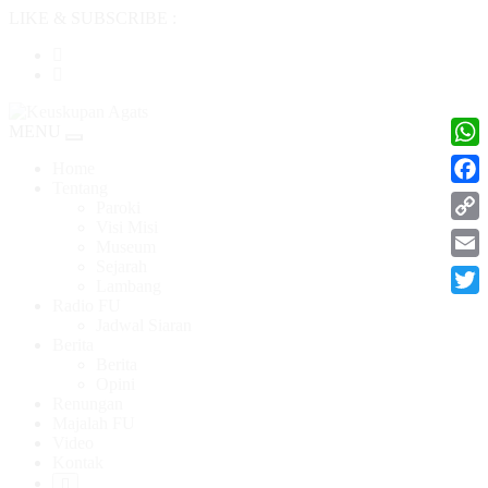
LIKE & SUBSCRIBE :
MENU
Toggle
What
navigation
Home
Tentang
Face
Paroki
Visi Misi
Cop
Museum
Link
Sejarah
Emai
Lambang
Radio FU
Twitt
Jadwal Siaran
Berita
Berita
Opini
Renungan
Majalah FU
Video
Kontak