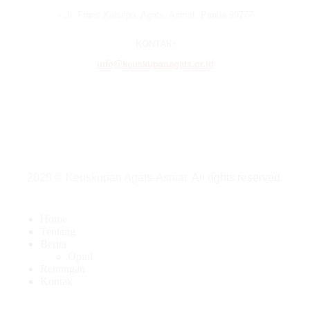
– Jl. Frans Kaisepo, Agats, Asmat, Papua 99777
KONTAK:
info@keuskupanagats.or.id
2020 © Keuskupan Agats-Asmat.
All rights reserved
.
Home
Tentang
Berita
Opini
Renungan
Kontak