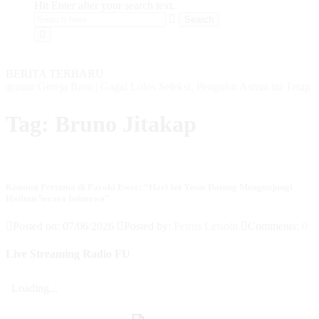
Hit Enter after your search text.
BERITA TERBARU
gunan Gereja Baru
|
Gagal Lolos Seleksi, Pengukir Asmat ini Tetap B
Tag:
Bruno Jitakap
Komuni Pertama di Paroki Ewer: “Hari Ini Yesus Datang Mengunjungi
Hatimu Secara Istimewa”
Posted on: 07/06/2026
Posted by:
Petrus Letsoin
Comments:
0
Live Streaming Radio FU