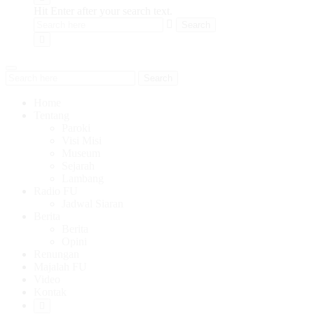
Hit Enter after your search text.
Search
Home
Tentang
Paroki
Visi Misi
Museum
Sejarah
Lambang
Radio FU
Jadwal Siaran
Berita
Berita
Opini
Renungan
Majalah FU
Video
Kontak