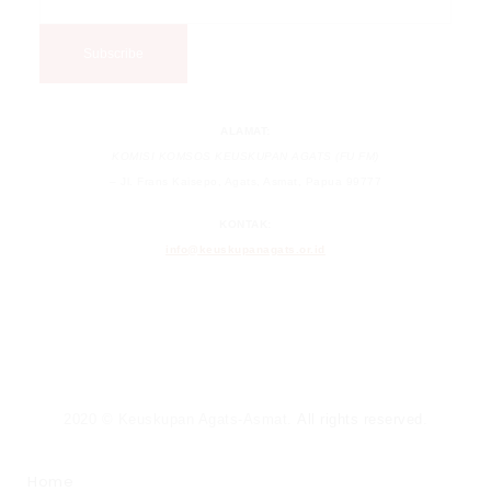
ALAMAT:
KOMISI KOMSOS KEUSKUPAN AGATS (FU FM)
– Jl. Frans Kaisepo, Agats, Asmat, Papua 99777
KONTAK:
info@keuskupanagats.or.id
2020 © Keuskupan Agats-Asmat.
All rights reserved
.
Home