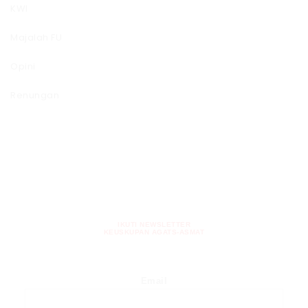
KWI
Majalah FU
Opini
Renungan
IKUTI NEWSLETTER
KEUSKUPAN AGATS-ASMAT
Email