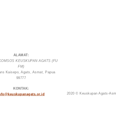
ALAMAT:
 KOMSOS KEUSKUPAN AGATS (FU
FM)
rans Kaisepo, Agats, Asmat, Papua
99777
KONTAK:
2020 © Keuskupan Agats-As
nfo@keuskupanagats.or.id