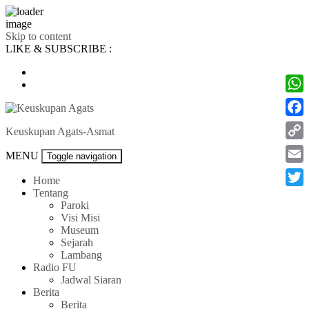
Skip to content
LIKE & SUBSCRIBE :
What
Face
Keuskupan Agats-Asmat
Cop
MENU
Toggle navigation
Link
Emai
Home
Tentang
Twitt
Paroki
Visi Misi
Museum
Sejarah
Lambang
Radio FU
Jadwal Siaran
Berita
Berita