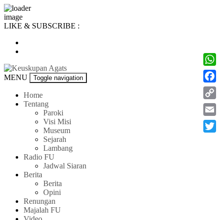
Skip
LIKE & SUBSCRIBE :
to
content
What
Keuskupan
MENU
Toggle navigation
Agats-
Face
Asmat
Home
Tentang
Cop
Paroki
Link
Visi Misi
Emai
Museum
Twitt
Sejarah
Lambang
Radio FU
Jadwal Siaran
Berita
Berita
Opini
Renungan
Majalah FU
Video