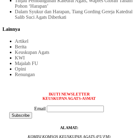
Tinjau Pembangunan Katedral Agats, Wapres Gibran Tanam
Pohon ‘Harapan’
Dalam Syukur dan Harapan, Tiang Gording Gereja Katedral
Salib Suci Agats Diberkati
Lainnya
Artikel
Berita
Keuskupan Agats
KWI
Majalah FU
Opini
Renungan
IKUTI NEWSLETTER
KEUSKUPAN AGATS-ASMAT
Email
ALAMAT:
KOMISI KOMSOS KEUSKUPAN AGATS (FU FM)