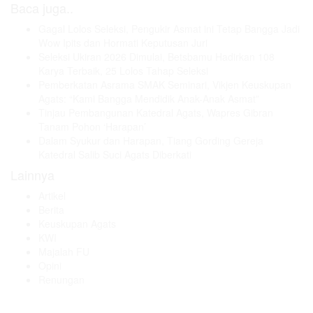
Baca juga..
Gagal Lolos Seleksi, Pengukir Asmat ini Tetap Bangga Jadi
Wow Ipits dan Hormati Keputusan Juri
Seleksi Ukiran 2026 Dimulai, Betsbamu Hadirkan 108
Karya Terbaik, 25 Lolos Tahap Seleksi
Pemberkatan Asrama SMAK Seminari, Vikjen Keuskupan
Agats: “Kami Bangga Mendidik Anak-Anak Asmat”
Tinjau Pembangunan Katedral Agats, Wapres Gibran
Tanam Pohon ‘Harapan’
Dalam Syukur dan Harapan, Tiang Gording Gereja
Katedral Salib Suci Agats Diberkati
Lainnya
Artikel
Berita
Keuskupan Agats
KWI
Majalah FU
Opini
Renungan