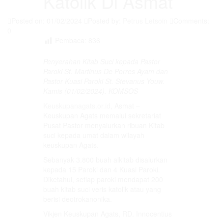
Katolik Di Asmat
Posted on: 01/02/2024
Posted by:
Petrus Letsoin
Comments:
0
Pembaca:
836
Penyerahan Kitab Suci kepada Pastor
Paroki St. Martinus De Porres Ayam dan
Pastor Kuasi Paroki St. Stevanus Youw.
Kamis (01/02/2024). KOMSOS
Keuskupanagats.or.id
, Asmat –
Keuskupan Agats memalui sekretariat
Pusat Pastor menyalurkan ribuan Kitab
suci kepada umat dalam wilayah
keuskupan Agats.
Sebanyak 3.800 buah alkitab disalurkan
kepada 15 Paroki dan 4 Kuasi Paroki.
Diketahui, setiap paroki mendapat 200
buah kitab suci veris katolik atau yang
berisi deotrokanonika.
Vikjen Keuskupan Agats, RD. Innocentius