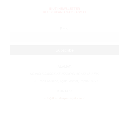
IKUTI NEWSLETTER
KEUSKUPAN AGATS-ASMAT
Email
ALAMAT:
KOMISI KOMSOS KEUSKUPAN AGATS (FU FM)
– Jl. Frans Kaisepo, Agats, Asmat, Papua 99777
KONTAK:
info@keuskupanagats.or.id