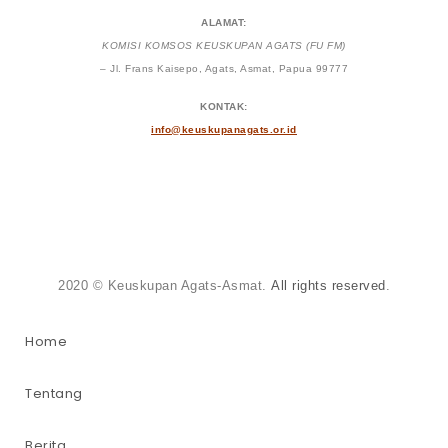
ALAMAT:
KOMISI KOMSOS KEUSKUPAN AGATS (FU FM)
– Jl. Frans Kaisepo, Agats, Asmat, Papua 99777
KONTAK:
info@keuskupanagats.or.id
2020 © Keuskupan Agats-Asmat.
All rights reserved
.
Home
Tentang
Berita