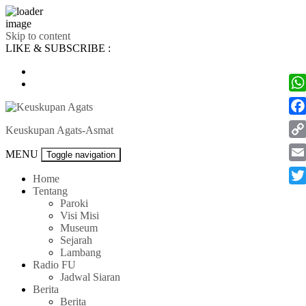
Skip to content
LIKE & SUBSCRIBE :
Wh
Fac
Keuskupan Agats-Asmat
Co
MENU
Toggle navigation
Lin
Ema
Home
Tentang
Twi
Paroki
Visi Misi
Museum
Sejarah
Lambang
Radio FU
Jadwal Siaran
Berita
Berita