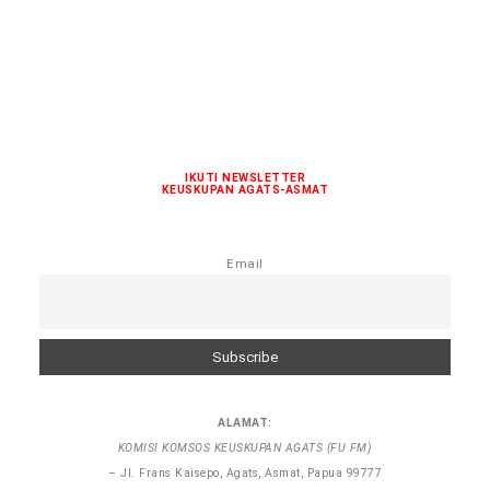
IKUTI NEWSLETTER
KEUSKUPAN AGATS-ASMAT
Email
ALAMAT:
KOMISI KOMSOS KEUSKUPAN AGATS (FU FM)
– Jl. Frans Kaisepo, Agats, Asmat, Papua 99777