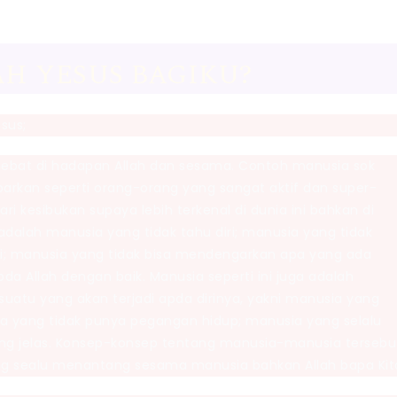
AH YESUS BAGIKU?
sus;
k hebat di hadapan Allah dan sesama. Contoh manusia sok
barkan seperti orang-orang yang sangat aktif dan super-
i kesibukan supaya lebih terkenal di dunia ini bahkan di
adalah manusia yang tidak tahu diri; manusia yang tidak
i; manusia yang tidak bisa mendengarkan apa yang ada
da Allah dengan baik. Manusia seperti ini juga adalah
suatu yang akan terjadi apda dirinya, yakni manusia yang
ia yang tidak punya pegangan hidup; manusia yang selalu
ang jelas. Konsep-konsep tentang manusia-manusia tersebu
ng sealu menantang sesama manusia bahkan Allah bapa Kit