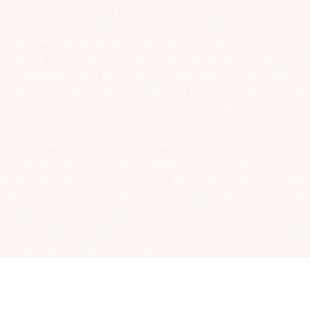
ta adalah ciptaan yang sangat terbatas dan hidup dalam
n, namun manusia seperti kita ini masih saja sok tahu, sok
ala seperti orang banyak yang masih terpaku dan
g paling benar dari pada kebenaran yang disampaikan ole
 Yesus mengingatkan kita supaya hidup seperti anak-anak
m kita, yakni Yesus Kristus. Bila saya menerima semua yan
bagai sahabat saya maka semua bisa terpenuhi. Selain itu,
alu sok tahu, sok pintar , sok hebat melawan Yesus , yakni
udah diberikan pada kita, masih diberikan kesempatan
ita yang seringkali menjadi pengkhianat Yesus tetap saja kita
lah aku yang sering mengkhianati Bapa, bersama Yesus, dan
 Aku mohon ubalah hatiku menjadi seperti hatiMu; Ya Yesu
ehingga saya menjadi tidak sopan di hadapan-Mu. Allah
arkan sabda dan nasehat-Mua dalam tempat-tempat yang
 sabda-Mu dengan hatiku, amin.