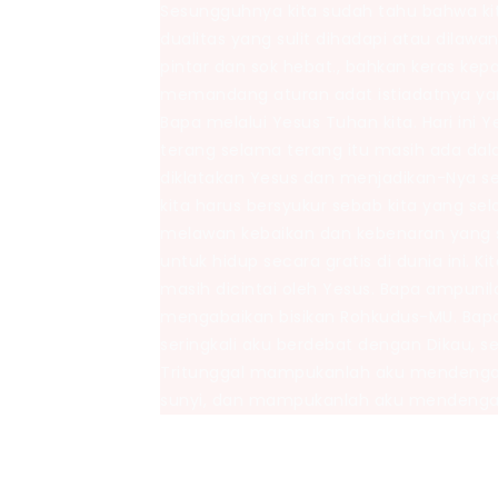
Sesungguhnya kita sudah tahu bahwa ki
dualitas yang sulit dihadapi atau dilawa
pintar dan sok hebat., bahkan keras kep
memandang aturan adat istiadatnya yan
Bapa melalui Yesus Tuhan kita. Hari ini
terang selama terang itu masih ada dala
diklatakan Yesus dan menjadikan-Nya se
kita harus bersyukur sebab kita yang sel
melawan kebaikan dan kebenaran yang s
untuk hidup secara gratis di dunia ini. K
masih dicintai oleh Yesus. Bapa ampuni
mengabaikan bisikan Rohkudus-MU. Bapa
seringkali aku berdebat dengan Dikau, s
Tritunggal mampukanlah aku mendeng
sunyi, dan mampukanlah aku mendengar