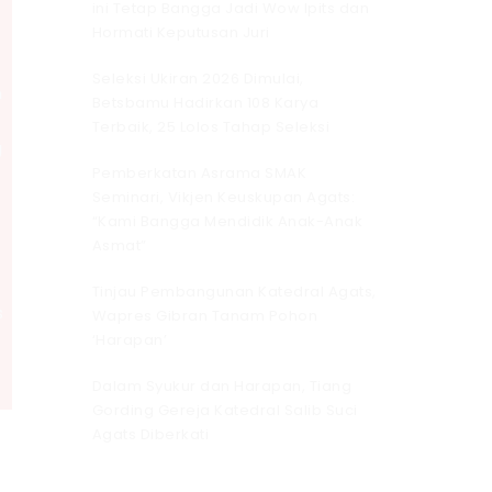
ini Tetap Bangga Jadi Wow Ipits dan
Hormati Keputusan Juri
Seleksi Ukiran 2026 Dimulai,
h
Betsbamu Hadirkan 108 Karya
Terbaik, 25 Lolos Tahap Seleksi
g
Pemberkatan Asrama SMAK
Seminari, Vikjen Keuskupan Agats:
“Kami Bangga Mendidik Anak-Anak
Asmat”
Tinjau Pembangunan Katedral Agats,
s
Wapres Gibran Tanam Pohon
‘Harapan’
Dalam Syukur dan Harapan, Tiang
Gording Gereja Katedral Salib Suci
Agats Diberkati