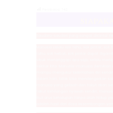
Pembaca:
742
SIAPAK
Saudara-saudari yang sangat dicintai Ye
Manusia selalu sok tahu, sok pintar, so
tahu, sok hebat, sok pintar dapat digam
sibuk menanggapi apa saja; selalu mencar
sekitar kita. Manusia-manusia demikian 
mampu mengukur kelemahan diri sendir
dalam hati; tidak bisa mendengarkan sab
manusia yang gelisah dan takut akan se
takut kehilangan nyawah sendiri; manus
ikut arus kehidupan tanpa arah hidup y
adalah hasil dari dosa kesombongan ya