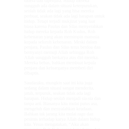
didera dan dipenjara. Hidup mereka
sungguh ada dalam situasi keterpurukan,
seolah tidak ada lagi yang bisa mereka
perbuat, seakan tidak ada lagi harapan untuk
hidup. Tetapi terjadi mukjizat yang luar
biasa karena Paulus dan Silas menyerahkan
hidup mereka kepada Roh Kudus, Roh
kebenaran yang akan memimpin manusia
kepada seluruh kebenaran. Meski dalam
penjara, Paulus dan Silas terus berdoa dan
bernyanyi memuji Allah sehingga Roh
Allah sungguh berkarya atas diri mereka.
Mereka bebas, bahkan membuat kepala
penjara dan keluarganya memberi diri
dibaptis.
Saudaraku, mungkin saat ini kita juga
sedang dalam situasi sangat menderita,
jatuh, terpuruk, seakan tidak ada lagi
harapan. Hidup seolah menjadi sia-sia dan
tanpa arti. Biasanya kita mulai putus asa,
mengeluh dan menyalahkan keadaan.
Bahkan tak jarang kita mulai ragu dan
pesimis terhadap karya Allah dalam hidup
kita. Yesus mengatakan, “Aku akan