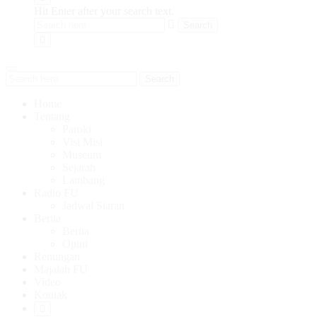
Hit Enter after your search text.
Search
Home
Tentang
Paroki
Visi Misi
Museum
Sejarah
Lambang
Radio FU
Jadwal Siaran
Berita
Berita
Opini
Renungan
Majalah FU
Video
Kontak