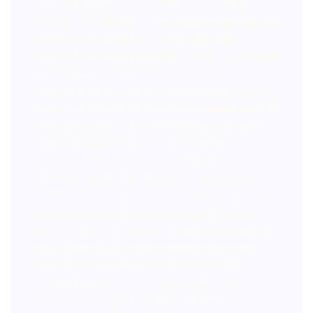
penyerahan diri secara total kepada Allah
dengan mengatakan:
” Sesungguhnya, aku ini
adalah hamba Tuhan, jadilah padaku
menurut perkataanmu itu”
. Dalam penyataan
ini, sungguh memberikan pengertian
mendalam akan peristiwa
inkarnasi
pada kita.
Bunda Maria sungguh
mengosongkan diri
dan
menjadi hamba yang siap dipakai oleh Allah
selama hidup di dunia ini. Bunda Maria
mengosongkan diri demi memberikan
rahimnya untuk Allah Bapa Kita. Bunda Maria
berserah pada Bapa supaya menanggapi dan
membantu persiapan kedatang Allah yang
sudah menjadi manusia itu yakni Yesus Kristus
penyelamat dunia. Bunda Maria Siap sedia
menjadi hamba Allah secara total dalam
kesaksian hidupnya dengan penuh dan siap
menerima semua konseksuensi pilihan