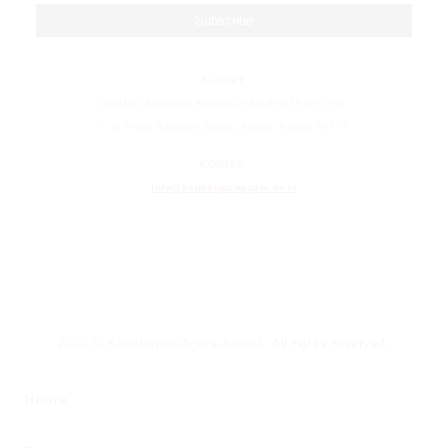
ALAMAT:
KOMISI KOMSOS KEUSKUPAN AGATS (FU FM)
– Jl. Frans Kaisepo, Agats, Asmat, Papua 99777
KONTAK:
info@keuskupanagats.or.id
2020 © Keuskupan Agats-Asmat.
All rights reserved
.
Home