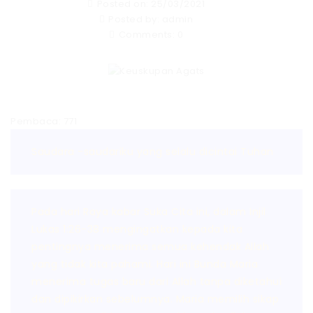
Posted on: 25/03/2021
Posted by:
admin
Comments:
0
Pembaca:
771
Saudara -saudariku yang selalu dicintai Tuhan
Pada hari Raya kabar Suka Cita ini, dalam Injil
Lukas 1:26-38 mengingatkan kepada kita
pentingnya menerima semua kehendak Allah
yang tidak kita pahami. Hari ini Bunda Maria
menerima tugas baru dari Allah tanpa diketahui
dan dipikirkan sebelumnya. Maria memilih sikap