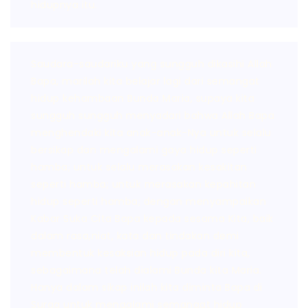
hidupnya itu.
Saudara-saudariku yang sungguh dikasihi Allah
Bapa, marilah kita belajar lagi dari semangat
hidup kehambaan Bunda Maria, supaya kita
sungguh sungguh menyadari bahwa Allah Bapa
menghendaki kita anak-anak-Nya untuk selalu
bersikap dan mengalami gaya hidup seperti
hamba; untuk selalu merasakan kesakitan
seperti hamba; untuk merasakan kepahitan
hidup seperti hamba; dengan menyampaikan
Kabar Suka Cita Bapa kepada sesama Kita, baik
dalam rasa,niat, kata dan tindakan demi
membentuk kesaksian hidup pada diri kita,
sebagaimana telah dialami Bunda kita Maria.
Hanya dalam sikap inilah kita diminta Bapa di
Surga untuk mengalami semangat hidup