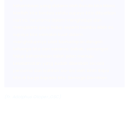
kehambaan yang dialami oleh Bunda kita Maria.
Marilah kita berdoa selalu supaya kita dikuatkan
hari ini, terutama dalam menghidupi dan
mengalami gaya hidup seperti hamba Allah ini,
supaya kita semakin kuat dalam
menghidupinya saat berhadapan dengan
keluarga kita dan sesama. Sebab, semangat
hidup kehambaan inilah jalan menuju
keselamatan yang sudah diberikan secara
percuma dan bahkan sia-sia oleh Allah Bapa
kita di Surga kepada kita. Semoga Demikian.
(Fr. Adolphus Otoper.,OSC)