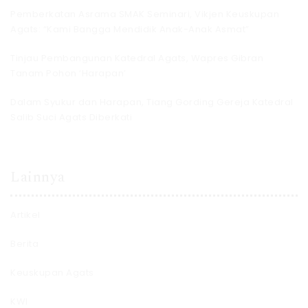
Pemberkatan Asrama SMAK Seminari, Vikjen Keuskupan
Agats: “Kami Bangga Mendidik Anak-Anak Asmat”
Tinjau Pembangunan Katedral Agats, Wapres Gibran
Tanam Pohon ‘Harapan’
Dalam Syukur dan Harapan, Tiang Gording Gereja Katedral
Salib Suci Agats Diberkati
Lainnya
Artikel
Berita
Keuskupan Agats
KWI