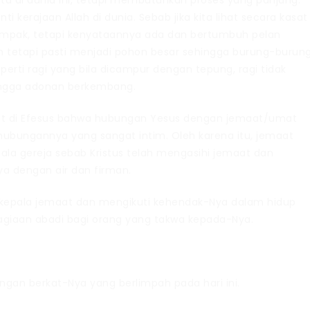
ta di dunia ini, tetapi membutuhkan proses yang panjang.
kerajaan Allah di dunia. Sebab jika kita lihat secara kasat
nampak, tetapi kenyataannya ada dan bertumbuh pelan
uh tetapi pasti menjadi pohon besar sehingga burung-burun
perti ragi yang bila dicampur dengan tepung, ragi tidak
hingga adonan berkembang.
at di Efesus bahwa hubungan Yesus dengan jemaat/umat
a hubungannya yang sangat intim. Oleh karena itu, jemaat
ala gereja sebab Kristus telah mengasihi jemaat dan
 dengan air dan firman.
ai kepala jemaat dan mengikuti kehendak-Nya dalam hidup
agiaan abadi bagi orang yang takwa kepada-Nya.
gan berkat-Nya yang berlimpah pada hari ini.