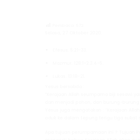
Pembaca:
572
Selasa, 27 Oktober 2020.
Efesus. 5:21-33.
Mazmur. 128:1-2.3.4-5.
Lukas. 13:18-21.
Yesus bersabda :
“Kerajaan Allah seumpama biji sesawi ya
dan menjadi pohon, dan burung-burung d
Yesus juga mengatakan : “Kerajaan Alla
aduk ke dalam tepung terigu tiga sukat 
Apa tujuan perumpamaan ini ? Tujuan P