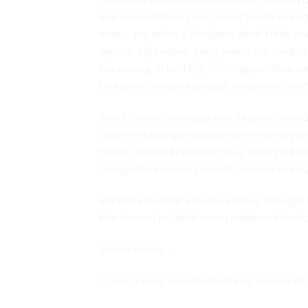
mengerti bahwa Kerajaan Allah akan nya
Maka hendaklah para murid tabah menanti 
mata, sepertinya Kerajaan Allah tidak 
seperti biji sesawi, yang pelan bertumb
bersarang di ranting-rantingnya. Atau se
kelihatan, tetapi sungguh berperan se
Rasul Paulus mengajarkan kepada jema
seperti hubungan suami istri. Ini artiny
mesti tunduk kepada Kristus sebagai kep
menguduskannya setelah menyucikannya
Marilah kita taat kepada Kristus sebag
kita karena Ia telah menyediakan kebah
Salam Maria. . .
Tuhan Yesus memberkati kita semua den