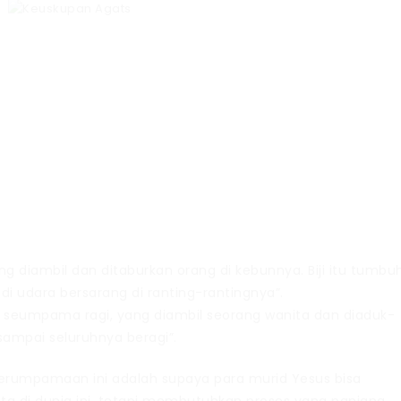
ng diambil dan ditaburkan orang di kebunnya. Biji itu tumbu
i udara bersarang di ranting-rantingnya”.
h seumpama ragi, yang diambil seorang wanita dan diaduk-
sampai seluruhnya beragi”.
erumpamaan ini adalah supaya para murid Yesus bisa