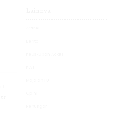
Lainnya
Artikel
Berita
Keuskupan Agats
KWI
Majalah FU
e
Opini
er
Renungan