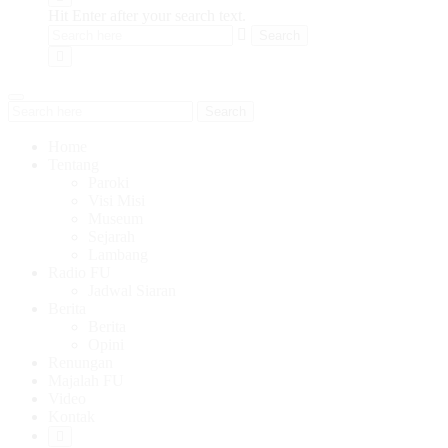
Hit Enter after your search text.
Search
Home
Tentang
Paroki
Visi Misi
Museum
Sejarah
Lambang
Radio FU
Jadwal Siaran
Berita
Berita
Opini
Renungan
Majalah FU
Video
Kontak