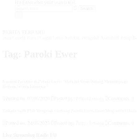
Hit Enter after your search text.
BERITA TERBARU
unan Gereja Baru
|
Gagal Lolos Seleksi, Pengukir Asmat ini Tetap Ban
Tag:
Paroki Ewer
Komuni Pertama di Paroki Ewer: “Hari Ini Yesus Datang Mengunjungi
Hatimu Secara Istimewa”
Posted on: 07/06/2026
Posted by:
Petrus Letsoin
Comments:
0
Tatkala Salib PYD Mengetuk Gerbang Paroki Ewer, Umat Menyambut Haru
Posted on: 24/05/2025
Posted by:
Petrus Letsoin
Comments:
0
Live Streaming Radio FU