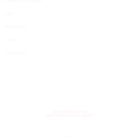
Keuskupan Agats
KWI
Majalah FU
Opini
Renungan
IKUTI NEWSLETTER
KEUSKUPAN AGATS-ASMAT
Email