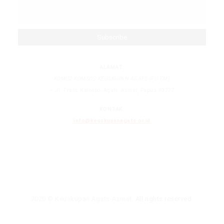
ALAMAT:
KOMISI KOMSOS KEUSKUPAN AGATS (FU FM)
– Jl. Frans Kaisepo, Agats, Asmat, Papua 99777
KONTAK:
info@keuskupanagats.or.id
2020 © Keuskupan Agats-Asmat.
All rights reserved
.