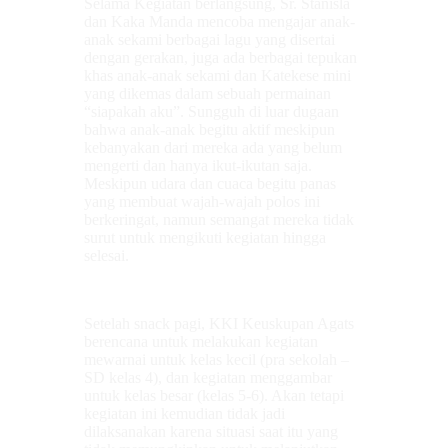
Selama Kegiatan berlangsung, Sr. Stanisla
dan Kaka Manda mencoba mengajar anak-
anak sekami berbagai lagu yang disertai
dengan gerakan, juga ada berbagai tepukan
khas anak-anak sekami dan Katekese mini
yang dikemas dalam sebuah permainan
“siapakah aku”. Sungguh di luar dugaan
bahwa anak-anak begitu aktif meskipun
kebanyakan dari mereka ada yang belum
mengerti dan hanya ikut-ikutan saja.
Meskipun udara dan cuaca begitu panas
yang membuat wajah-wajah polos ini
berkeringat, namun semangat mereka tidak
surut untuk mengikuti kegiatan hingga
selesai.
Setelah snack pagi, KKI Keuskupan Agats
berencana untuk melakukan kegiatan
mewarnai untuk kelas kecil (pra sekolah –
SD kelas 4), dan kegiatan menggambar
untuk kelas besar (kelas 5-6). Akan tetapi
kegiatan ini kemudian tidak jadi
dilaksanakan karena situasi saat itu yang