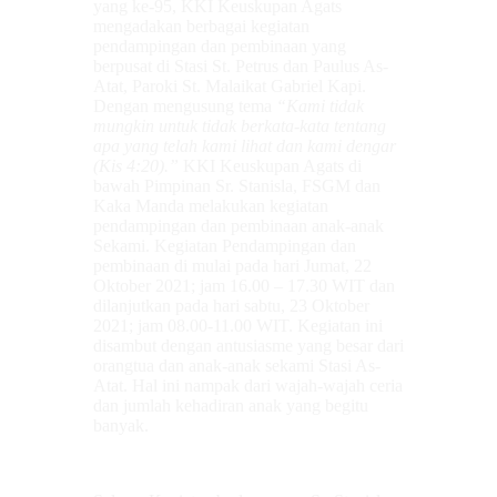
yang ke-95, KKI Keuskupan Agats
mengadakan berbagai kegiatan
pendampingan dan pembinaan yang
berpusat di Stasi St. Petrus dan Paulus As-
Atat, Paroki St. Malaikat Gabriel Kapi.
Dengan mengusung tema
“Kami tidak
mungkin untuk tidak berkata-kata tentang
apa yang telah kami lihat dan kami dengar
(Kis 4:20).”
KKI Keuskupan Agats di
bawah Pimpinan Sr. Stanisla, FSGM dan
Kaka Manda melakukan kegiatan
pendampingan dan pembinaan anak-anak
Sekami. Kegiatan Pendampingan dan
pembinaan di mulai pada hari Jumat, 22
Oktober 2021; jam 16.00 – 17.30 WIT dan
dilanjutkan pada hari sabtu, 23 Oktober
2021; jam 08.00-11.00 WIT. Kegiatan ini
disambut dengan antusiasme yang besar dari
orangtua dan anak-anak sekami Stasi As-
Atat. Hal ini nampak dari wajah-wajah ceria
dan jumlah kehadiran anak yang begitu
banyak.