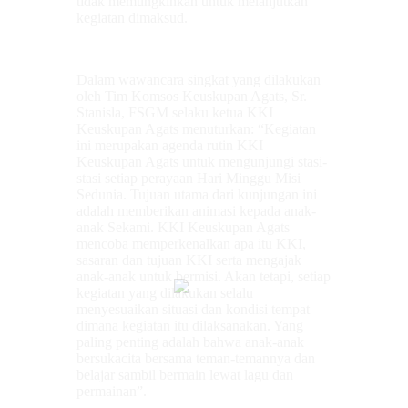
tidak memungkinkan untuk melanjutkan
kegiatan dimaksud.
Dalam wawancara singkat yang dilakukan
oleh Tim Komsos Keuskupan Agats, Sr.
Stanisla, FSGM selaku ketua KKI
Keuskupan Agats menuturkan: “Kegiatan
ini merupakan agenda rutin KKI
Keuskupan Agats untuk mengunjungi stasi-
stasi setiap perayaan Hari Minggu Misi
Sedunia. Tujuan utama dari kunjungan ini
adalah memberikan animasi kepada anak-
anak Sekami. KKI Keuskupan Agats
mencoba memperkenalkan apa itu KKI,
sasaran dan tujuan KKI serta mengajak
anak-anak untuk bermisi. Akan tetapi, setiap
kegiatan yang dilakukan selalu
menyesuaikan situasi dan kondisi tempat
dimana kegiatan itu dilaksanakan. Yang
paling penting adalah bahwa anak-anak
bersukacita bersama teman-temannya dan
belajar sambil bermain lewat lagu dan
permainan”.