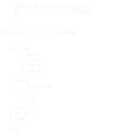
Hit Enter after your search text.
Search
Home
Tentang
Paroki
Visi Misi
Museum
Sejarah
Lambang
Radio FU
Jadwal Siaran
Berita
Berita
Opini
Renungan
Majalah FU
Video
Kontak