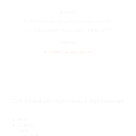
ALAMAT:
KOMISI KOMSOS KEUSKUPAN AGATS (FU FM)
– Jl. Frans Kaisepo, Agats, Asmat, Papua 99777
KONTAK:
info@keuskupanagats.or.id
2020 © Keuskupan Agats-Asmat.
All rights reserved
.
Home
Tentang
Berita
Opini