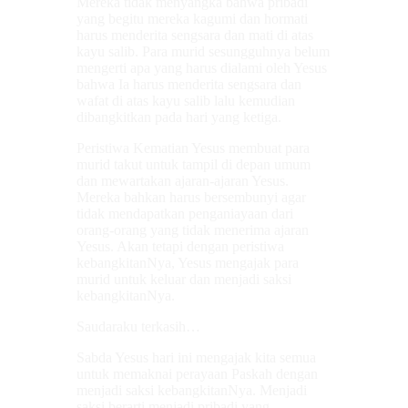
Mereka tidak menyangka bahwa pribadi
yang begitu mereka kagumi dan hormati
harus menderita sengsara dan mati di atas
kayu salib. Para murid sesungguhnya belum
mengerti apa yang harus dialami oleh Yesus
bahwa Ia harus menderita sengsara dan
wafat di atas kayu salib lalu kemudian
dibangkitkan pada hari yang ketiga.
Peristiwa Kematian Yesus membuat para
murid takut untuk tampil di depan umum
dan mewartakan ajaran-ajaran Yesus.
Mereka bahkan harus bersembunyi agar
tidak mendapatkan penganiayaan dari
orang-orang yang tidak menerima ajaran
Yesus. Akan tetapi dengan peristiwa
kebangkitanNya, Yesus mengajak para
murid untuk keluar dan menjadi saksi
kebangkitanNya.
Saudaraku terkasih…
Sabda Yesus hari ini mengajak kita semua
untuk memaknai perayaan Paskah dengan
menjadi saksi kebangkitanNya. Menjadi
saksi berarti menjadi pribadi yang