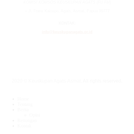
KOMISI KOMSOS KEUSKUPAN AGATS (FU FM)
– Jl. Frans Kaisepo, Agats, Asmat, Papua 99777
KONTAK:
info@keuskupanagats.or.id
2020 © Keuskupan Agats-Asmat.
All rights reserved
.
Home
Tentang
Berita
Opini
Renungan
Kontak