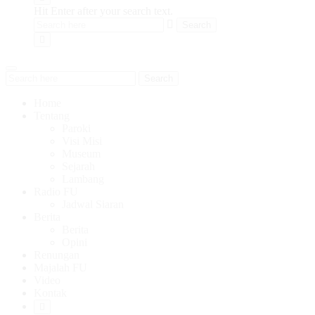
Hit Enter after your search text.
Search
Home
Tentang
Paroki
Visi Misi
Museum
Sejarah
Lambang
Radio FU
Jadwal Siaran
Berita
Berita
Opini
Renungan
Majalah FU
Video
Kontak