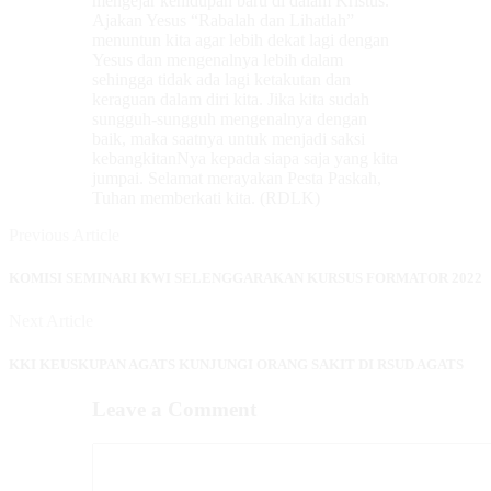
mengejar kehidupan baru di dalam Kristus.
Ajakan Yesus “Rabalah dan Lihatlah”
menuntun kita agar lebih dekat lagi dengan
Yesus dan mengenalnya lebih dalam
sehingga tidak ada lagi ketakutan dan
keraguan dalam diri kita. Jika kita sudah
sungguh-sungguh mengenalnya dengan
baik, maka saatnya untuk menjadi saksi
kebangkitanNya kepada siapa saja yang kita
jumpai. Selamat merayakan Pesta Paskah,
Tuhan memberkati kita. (RDLK)
Previous Article
KOMISI SEMINARI KWI SELENGGARAKAN KURSUS FORMATOR 2022
Next Article
KKI KEUSKUPAN AGATS KUNJUNGI ORANG SAKIT DI RSUD AGATS
Leave a Comment