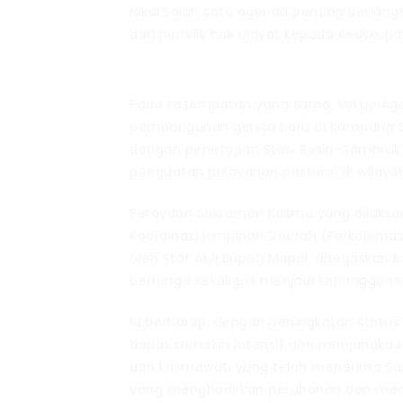
lokal.Salah satu agenda penting berlang
dari pemilik hak ulayat kepada Keuskupa
Pada kesempatan yang sama, Uskup Aga
pembangunan gereja baru di Kampung Sa
dengan penetapan Stasi Busiri–Sambruk 
penguatan pelayanan pastoral di wilayah
Perayaan Sakramen Krisma yang dilaksana
Koordinasi Pimpinan Daerah (Forkopim
oleh Staf Ahli Bupati Mappi, ditegask
berharga sekaligus menjadi kebanggaan te
Ia berharap, dengan peningkatan status 
dapat semakin intensif dan menjangkau 
dan krismawati yang telah menerima S
yang menghadirkan perubahan dan men