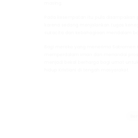
masing.
Pada kesempatan itu pula disampaikan 
karena sedang menjalankan tugas kene
sukacita dan kebahagiaan mendalam bagi
Bagi mereka yang menerima Sakramen 
memperdalam iman dan menandai proses
menjadi bekal berharga bagi umat untu
hidup Kristiani di tengah masyarakat.
Ber