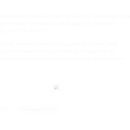
permohonan maaf dari Bupati Mappi yang berhalangan hadi
garaan.Kunjungan pastoral Uskup Agats ini membawa
 umat Stasi Busiri.
Krisma, momen ini menjadi pengalaman rahmat yang
 pendewasaan rohani. Diharapkan, pengalaman ini
k terus bertumbuh dalam iman, pelayanan, dan kesaksian
ita
Keuskupan Agats