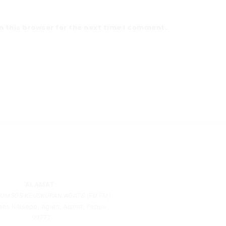
 this browser for the next time I comment.
ALAMAT:
KOMSOS KEUSKUPAN AGATS (FU FM)
rans Kaisepo, Agats, Asmat, Papua
99777