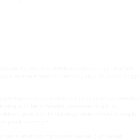
0
Aloysius Murwito, OFM, melaksanakan kunjungan pastoral
appi, selama empat hari, terhitung sejak 30 Januari hingga
g penting dan penuh makna bagi umat setempat.Kehadira
t yang telah lama menanti. Sambutan hangat itu
embiraan umat akan kehadiran gembala mereka di tengah
mun penuh semangat.
kan iman umat dan mempererat persekutuan Gereja