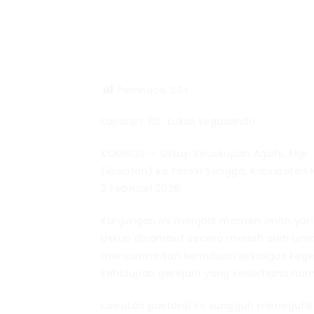
Pembaca:
234
Laporan: RD. Lukas Legasando
KOMSOS — Uskup Keuskupan Agats, Mgr. 
(lawatan) ke Paroki Senggo, Kabupaten M
2 Februari 2026.
Kunjungan ini menjadi momen iman yan
Uskup disambut secara meriah oleh uma
mencerminkan kerinduan sekaligus keg
kehidupan gerejani yang sederhana na
Lawatan pastoral ini sungguh meneguh