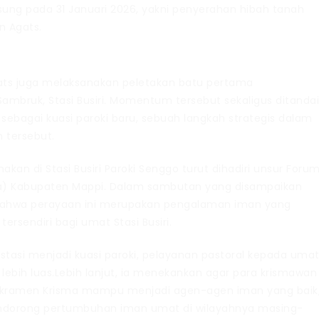
sung pada 31 Januari 2026, yakni penyerahan hibah tanah
n Agats.
ts juga melaksanakan peletakan batu pertama
mbruk, Stasi Busiri. Momentum tersebut sekaligus ditanda
sebagai kuasi paroki baru, sebuah langkah strategis dalam
 tersebut.
kan di Stasi Busiri Paroki Senggo turut dihadiri unsur Foru
da) Kabupaten Mappi. Dalam sambutan yang disampaikan
an bahwa perayaan ini merupakan pengalaman iman yang
rsendiri bagi umat Stasi Busiri.
stasi menjadi kuasi paroki, pelayanan pastoral kepada uma
lebih luas.Lebih lanjut, ia menekankan agar para krismawan
akramen Krisma mampu menjadi agen-agen iman yang baik
dorong pertumbuhan iman umat di wilayahnya masing-