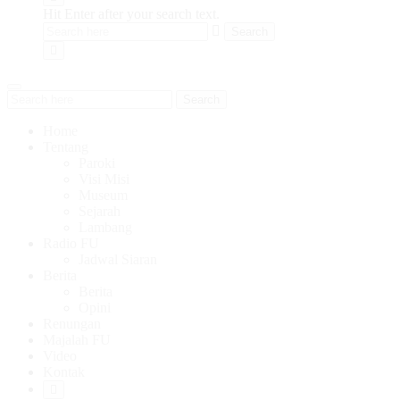
Hit Enter after your search text.
Search
Home
Tentang
Paroki
Visi Misi
Museum
Sejarah
Lambang
Radio FU
Jadwal Siaran
Berita
Berita
Opini
Renungan
Majalah FU
Video
Kontak