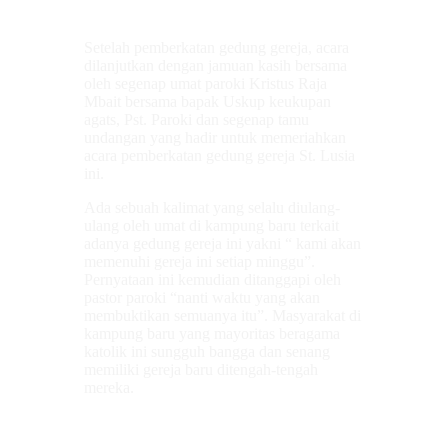
Setelah pemberkatan gedung gereja, acara
dilanjutkan dengan jamuan kasih bersama
oleh segenap umat paroki Kristus Raja
Mbait bersama bapak Uskup keukupan
agats, Pst. Paroki dan segenap tamu
undangan yang hadir untuk memeriahkan
acara pemberkatan gedung gereja St. Lusia
ini.
Ada sebuah kalimat yang selalu diulang-
ulang oleh umat di kampung baru terkait
adanya gedung gereja ini yakni “ kami akan
memenuhi gereja ini setiap minggu”.
Pernyataan ini kemudian ditanggapi oleh
pastor paroki “nanti waktu yang akan
membuktikan semuanya itu”. Masyarakat di
kampung baru yang mayoritas beragama
katolik ini sungguh bangga dan senang
memiliki gereja baru ditengah-tengah
mereka.