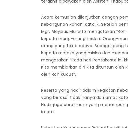
terakhir dibawakan oleh Asisten II Kabu
Acara kemudian dilanjutkan dengan pem
Kebangunan Rohani Katolik. Setelah pem
Mgr. Aloysius Murwito mengatakan “Roh
kepada orang-orang miskin. Orang-orang
orang yang tak berdaya. Sebagai pengik
kepada mereka yang miskin dan menderita
mengatakan “Pada hari Pentakosta ini ki
Kita membiarkan diri kita dituntun oleh
oleh Roh Kudus”.
Peserta yang hadir dalam kegiatan Keba
yang berasal tidak hanya dari umat Kato
Hadir juga para imam yang menumpangk
imam.
Kebaktian Kebangunan Rohani Katolik ini