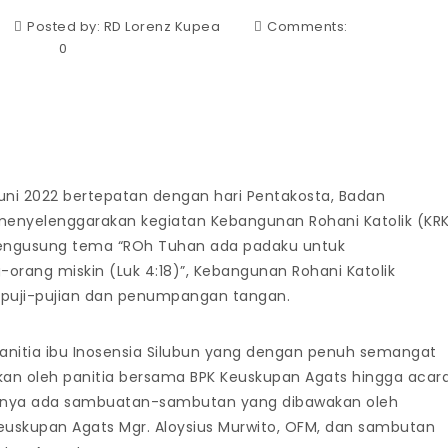
Posted by:
RD Lorenz Kupea
Comments:
0
Juni 2022 bertepatan dengan hari Pentakosta, Badan
menyelenggarakan kegiatan Kebangunan Rohani Katolik (KR
engusung tema “ROh Tuhan ada padaku untuk
rang miskin (Luk 4:18)”, Kebangunan Rohani Katolik
 puji-pujian dan penumpangan tangan.
anitia ibu Inosensia Silubun yang dengan penuh semangat
kan oleh panitia bersama BPK Keuskupan Agats hingga acar
njutnya ada sambuatan-sambutan yang dibawakan oleh
Keuskupan Agats Mgr. Aloysius Murwito, OFM, dan sambutan