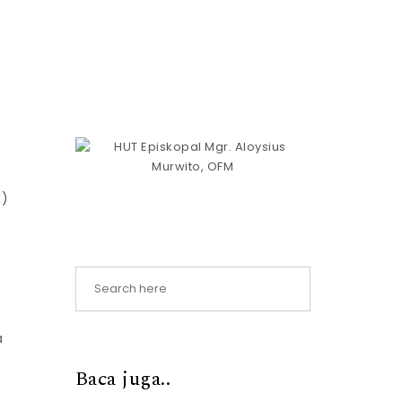
K)
a
Baca juga..