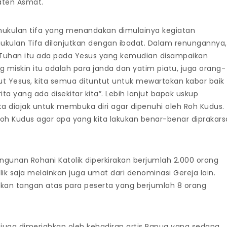
paten Asmat.
ukulan tifa yang menandakan dimulainya kegiatan
ukulan Tifa dilanjutkan dengan ibadat. Dalam renungannya,
 Tuhan itu ada pada Yesus yang kemudian disampaikan
 miskin itu adalah para janda dan yatim piatu, juga orang-
ut Yesus, kita semua dituntut untuk mewartakan kabar baik
 yang ada disekitar kita”. Lebih lanjut bapak uskup
ta diajak untuk membuka diri agar dipenuhi oleh Roh Kudus.
 Roh Kudus agar apa yang kita lakukan benar-benar diprakars
ngunan Rohani Katolik diperkirakan berjumlah 2.000 orang
lik saja melainkan juga umat dari denominasi Gereja lain.
an tangan atas para peserta yang berjumlah 8 orang
 juga dimeriahkan oleh kehadiran artis Papua yang sedang