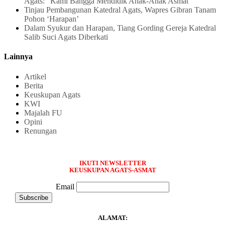
Agats: “Kami Bangga Mendidik Anak-Anak Asmat”
Tinjau Pembangunan Katedral Agats, Wapres Gibran Tanam
Pohon ‘Harapan’
Dalam Syukur dan Harapan, Tiang Gording Gereja Katedral
Salib Suci Agats Diberkati
Lainnya
Artikel
Berita
Keuskupan Agats
KWI
Majalah FU
Opini
Renungan
IKUTI NEWSLETTER
KEUSKUPAN AGATS-ASMAT
Email
ALAMAT: