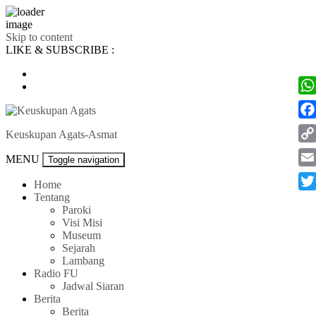
Skip to content
LIKE & SUBSCRIBE :
Wh
Fac
Keuskupan Agats-Asmat
Co
MENU
Toggle navigation
Lin
Ema
Home
Tentang
Twi
Paroki
Visi Misi
Museum
Sejarah
Lambang
Radio FU
Jadwal Siaran
Berita
Berita