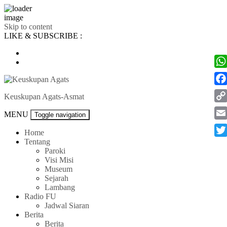
Skip to content
LIKE & SUBSCRIBE :
Wh
Fac
Keuskupan Agats-Asmat
Co
MENU
Toggle navigation
Lin
Ema
Home
Tentang
Twi
Paroki
Visi Misi
Museum
Sejarah
Lambang
Radio FU
Jadwal Siaran
Berita
Berita