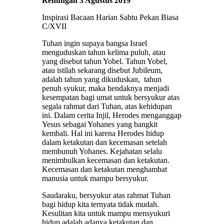
Renungan 3 Agustus 2019
Inspirasi Bacaan Harian Sabtu Pekan Biasa
C/XVII
Tuhan ingin supaya bangsa Israel
menguduskan tahun kelima puluh, atau
yang disebut tahun Yobel. Tahun Yobel,
atau istilah sekarang disebut Jubileum,
adalah tahun yang dikuduskan, tahun
penuh syukur, maka hendaknya menjadi
kesempatan bagi umat untuk bersyukur atas
segala rahmat dari Tuhan, atas kehidupan
ini. Dalam cerita Injil, Herodes menganggap
Yesus sebagai Yohanes yang bangkit
kembali. Hal ini karena Herodes hidup
dalam ketakutan dan kecemasan setelah
membunuh Yohanes. Kejahatan selalu
menimbulkan kecemasan dan ketakutan.
Kecemasan dan ketakutan menghambat
manusia untuk mampu bersyukur.
Saudaraku, bersyukur atas rahmat Tuhan
bagi hidup kita ternyata tidak mudah.
Kesulitan kita untuk mampu mensyukuri
hidup adalah adanya ketakutan dan