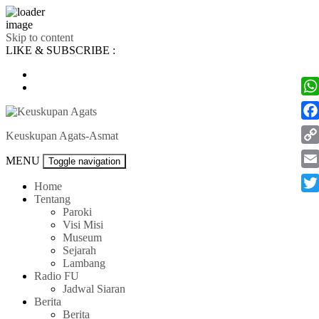
Skip to content
LIKE & SUBSCRIBE :
Wh
Fac
Keuskupan Agats-Asmat
Co
MENU
Toggle navigation
Lin
Ema
Home
Tentang
Twi
Paroki
Visi Misi
Museum
Sejarah
Lambang
Radio FU
Jadwal Siaran
Berita
Berita