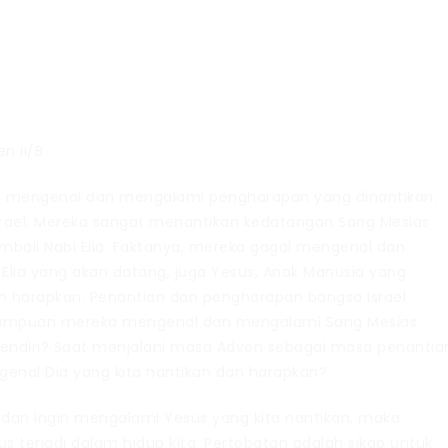
n II/B
 mengenal dan mengalami pengharapan yang dinantikan.
 Israel. Mereka sangat menantikan kedatangan Sang Mesias
mbali Nabi Elia. Faktanya, mereka gagal mengenal dan
lia yang akan datang, juga Yesus, Anak Manusia yang
n harapkan. Penantian dan pengharapan bangsa Israel
kmampuan mereka mengenal dan mengalami Sang Mesias.
sendiri? Saat menjalani masa Adven sebagai masa penantia
enal Dia yang kita nantikan dan harapkan?
 dan ingin mengalami Yesus yang kita nantikan, maka
 terjadi dalam hidup kita. Pertobatan adalah sikap untuk