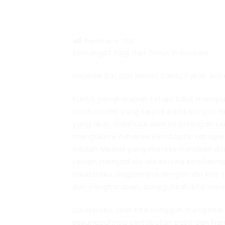
Pembaca:
708
Semangat Pagi dari Timur Indonesia
Inspirasi Bacaan Harian Sabtu Pekan Adve
Punya pengharapan tetapi tidak mampu
Inilah situasi yang terjadi pada bangsa
yang akan didahului oleh kedatangan ke
mengalami Yohanes Pembaptis sebagai E
adalah Mesias yang mereka nantikan da
seolah menjadi sia-sia karena ketida
Saudaraku, bagaimana dengan diri kita 
dan pengharapan, sungguhkah kita meng
Saudaraku, saat kita sungguh mengenal
sesungguhnya pertobatan pasti dan harus