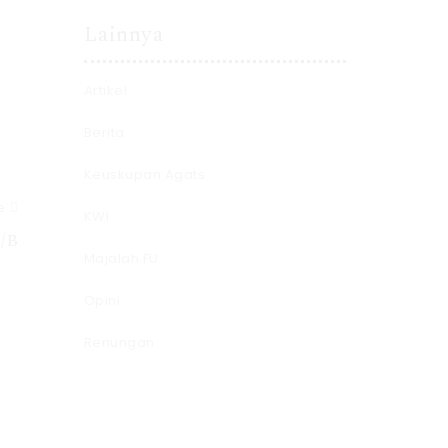
Lainnya
Artikel
Berita
Keuskupan Agats
e
KWI
/B
Majalah FU
Opini
Renungan