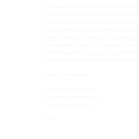
membuat diri kita kembali pantas dan 
ini selalu negatif dan cemar kita ubah m
selama ini jahat dan menyakiti kita ub
yang selama ini penuh dendam, permusu
cinta, damai dan sukacita. Perbuatan k
memuaskan hawa nafsu kita ubah menjad
bahwa hidup kita sungguh mengenal Dia
pengharapan kita tidak menjadi sia-sia k
Tuhan memberkati.
Jangan lupa bahagia
Jangan lupa tersenyum
Jangan lupa berdoa
RDLJ