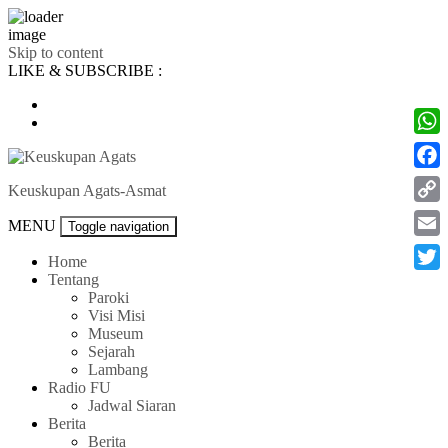
Skip to content
LIKE & SUBSCRIBE :
What
Face
Keuskupan Agats-Asmat
Cop
MENU
Toggle navigation
Link
Emai
Home
Tentang
Twitt
Paroki
Visi Misi
Museum
Sejarah
Lambang
Radio FU
Jadwal Siaran
Berita
Berita